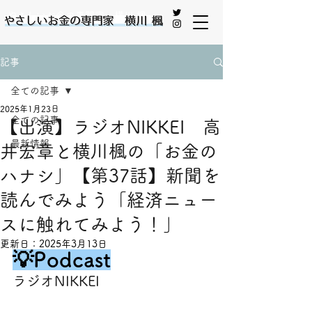
やさしいお金の専門家 横川 楓
記事
全ての記事
2025年1月23日
全ての記事
【出演】ラジオNIKKEI 高
最新情報
井宏章と横川楓の「お金の
ハナシ」【第37話】新聞を
読んでみよう「経済ニュー
スに触れてみよう！」
更新日：
2025年3月13日
💡Podcast
ラジオNIKKEI