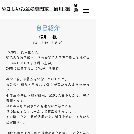
やさしいお金の専門家 横川 楓
自己紹介
​横川 楓
（よこかわ かえで）
1990年、東京生まれ。
明治大学法学部卒、
その後明治大学専門職大学院グロ
ーバルビジネス研究科へ進学。
24歳で経営学修士（MBA）を取得。
祖父が会計事務所を経営していたため、
お金の仕組みと向き合う機会が昔から人より多かっ
た。
小学生の時に両親が離婚、家族3人暮らしから、母子
家庭となる。
はじめは母の実家で不自由ない生活するも、
母の独立とともに一変して質素な暮らしに…。
その後、ひとり親が活用できる制度を使い、きれいな
公営住宅へ。
10代の頃のより、家庭環境の変化に伴い、
お金がある