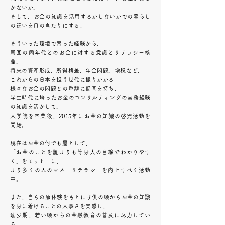
かないか、
そして、お金の知識を活用するかしないかでの暮らし
の違いを目の当たりにする。
そういった環境で育った経験から、
周囲の同年代とのお金に対する意識とリテラシー格
差、
将来の資産形成、所得格差、年金問題、増税など、
これからの日本を担う世代に振りかかる
様々なお金の問題との乖離に疑問を持ち、
学生時代に培ったお金のコンサルティングの実務経験
の知識を活かして、
大学院を卒業後、2015年にお金の知識の啓発活動を
開始。
現在はお金の何でも屋
として、
「お金のことを誰よりも等身大の目線でわかりやす
く」をモットーに、
より多くの人のマネーリテラシーを向上すべく活動
中。
また、自らの原体験をもとに子供の頃からお金の知識
を身に着けることの大事さを実感し、
幼少期、若い頃からの金融教育の普及に尽力してい
る。