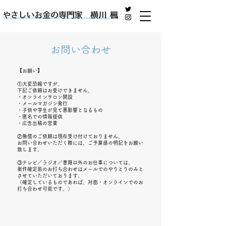
やさしいお金の専門家 横川 楓
​お問い合わせ
【お願い】
①大変恐縮ですが、
下記ご依頼はお受けできません。
​・オンラインサロン開設
・メールマガジン発行
​・子供や学生が見て悪影響となるもの
・匿名での情報提供
​・広告出稿の営業
②無償のご依頼は現在受け付けておりません。
お問い合わせいただく際には、ご予算感の明記をお願い
致します。
③テレビ／ラジオ／書籍以外のお仕事については、
案件確定前のお打ち合わせはメールでのやりとりのみと
させていただいております。
（確定しているものであれば、対面・オンラインでのお
打ち合わせ可能です。）​​