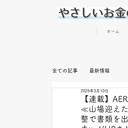
やさしいお金の専門家 横川 楓
ホーム
全ての記事
最新情報
2025年3月10日
【連載】AE
≪山場迎え
整で書類を