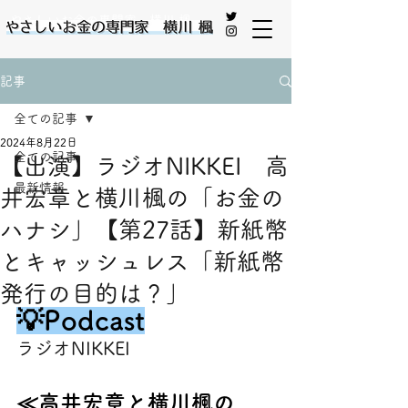
やさしいお金の専門家 横川 楓
記事
全ての記事
2024年8月22日
全ての記事
【出演】ラジオNIKKEI 高
最新情報
井宏章と横川楓の「お金の
ハナシ」【第27話】新紙幣
とキャッシュレス「新紙幣
発行の目的は？」
💡Podcast
ラジオNIKKEI
≪高井宏章と横川楓の