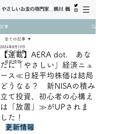
やさしいお金の専門家 横川 楓
記事
全ての記事
2024年8月19日
全ての記事
【連載】AERA dot. あな
最新情報
たに「やさしい」経済ニュ
ース≪日経平均株価は結局
どうなる？ 新NISAの積み
立て投資、初心者の心構え
は「放置」≫がUPされま
した！
更新情報