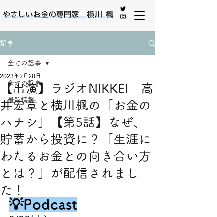
やさしいお金の専門家 横川 楓
記事
全ての記事
2023年9月28日
全ての記事
【出演】ラジオNIKKEI 高
最新情報
井宏章と横川楓の「お金の
ハナシ」【第5話】なぜ、
貯蓄から投資に？「生涯に
わたるお金との向き合い方
とは？」が配信されまし
た！
💡Podcast