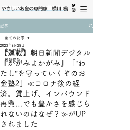
やさしいお金の専門家 横川 楓
記事
全ての記事
2023年8月28日
全ての記事
【連載】朝日新聞デジタル
最新情報
『かがみよかがみ』「“わ
たし”を守っていくぞのお
金塾2」≪コロナ後の経
済。賃上げ、インバウンド
再興…でも豊かさを感じら
れないのはなぜ？≫がUP
されました