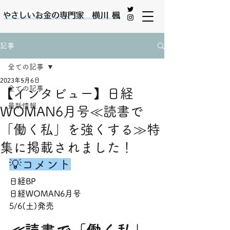
やさしいお金の専門家 横川 楓
記事
全ての記事
2023年5月6日
全ての記事
【インタビュー】日経
最新情報
WOMAN6月号≪読書で
「働く私」を強くする≫特
集に掲載されました！
💡コメント
日経BP
日経WOMAN6月号
5/6(土)発売