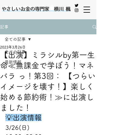
やさしいお金の専門家 横川 楓
記事
全ての記事
2023年3月26日
全ての記事
【出演】ミラシルby第一生
最新情報
命≪無課金で学ぼう！マネ
バラ っ！第3回： 【つらい
イメージを壊す！】楽しく
始める節約術！≫に出演し
ました！
💡出演情報
3/26(日)