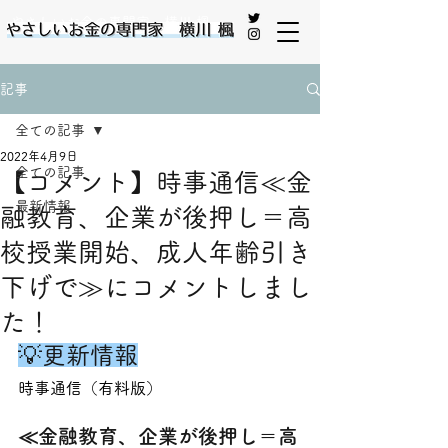
やさしいお金の専門家 横川 楓
記事
全ての記事
2022年4月9日
全ての記事
【コメント】時事通信≪金
最新情報
融教育、企業が後押し＝高
校授業開始、成人年齢引き
下げで≫にコメントしまし
た！
💡更新情報
時事通信（有料版）
≪金融教育、企業が後押し＝高