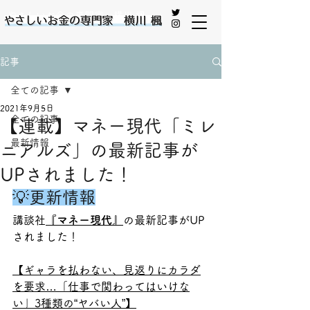
やさしいお金の専門家 横川 楓
記事
全ての記事
2021年9月5日
全ての記事
【連載】マネー現代「ミレ
最新情報
ニアルズ」の最新記事が
UPされました！
💡更新情報
講談社
『マネー現代』
の最新記事がUP
されました！
【ギャラを払わない、見返りにカラダ
を要求…「仕事で関わってはいけな
い」3種類の“ヤバい人”】