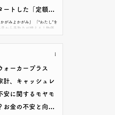
タートした「定額減
されました！
かがみよかがみ』 「“わたし”を
6月から手取りが増える！物価
額減税」とは≫ がUPされまし
ウォーカープラス
家計、キャッシュレ
不安に関するモヤモ
？お金の不安と向き