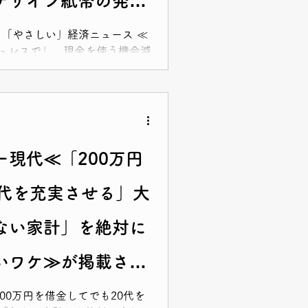
デザイン紙幣の発行
！
なたに「やさしい」経済ニュース ≪
ュレスで」 現金を使う機会減
≫ がUPされました！ ぜひご
現代≪「200万円
0代を充実させる」大
ない家計」を絶対に
いワケ≫が掲載され
200万円を借金してでも20代を