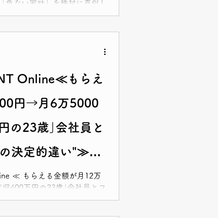
「危ない家計」を絶対に真似し
！ぜひご覧ください💡
NT Online≪もらえ
00円→月6万5000
万円の23歳｣会社員と
の決定的違い"≫が
nline ≪ もらえる金額が月12万
｢年収400万円の23歳｣会社員とフ
" ≫ 公的年金シミュレーター
算！老後が不安…という方は必