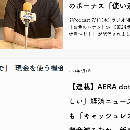
のボーナス「使い
💡Podcast 7/11(木) ラ
「お金のハナシ」≫ 【第24話】夏のボーナス「使い道には
計画性を！」 が配信されま
するPodcastの番組！ と
なので、ぜひお聞きください
2024年7月1日
【連載】AERA d
しい」経済ニュー
も「キャッシュレ