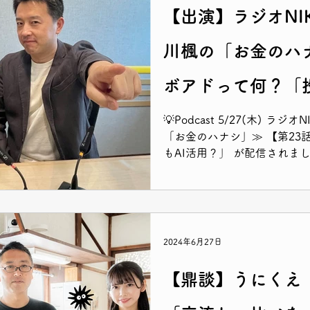
【出演】ラジオNI
川楓の「お金のハ
ボアドって何？「
💡Podcast 5/27(木) ラ
「お金のハナシ」≫ 【第23
もAI活用？」 が配信されま
するPodcastの番組！ と
なので、ぜひお聞きください
2024年6月27日
【鼎談】うにくえ