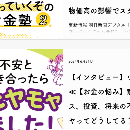
物価高の影響でス
税」とは≫がUP
更新情報 朝日新聞デジタル『
守っていくぞのお金塾2」 ≪
高の影響でスタートした「定
た！ ぜひご覧ください！
2024年6月21日
【インタビュー】
≪【お金の悩み】
ス、投資、将来の
ヤってどうしてる