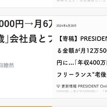
充実させる」大手商社マンの
てはいけないワケ≫ お金を借りる際の考え方やアドバイスを
お話しさせていただきました
2024年6月28日
【寄稿】PRESIDE
る金額が月12万50
円に…｢年収400
フリーランス"老後
UPされました！
💡 更新情報 PRESIDENT O
5000円→月6万5000円に…
リーランス"老後の決定的違い
で、将来もらえる年金額を試