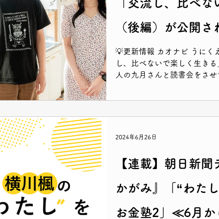
「交流し、比べな
（後編）が公開さ
💡更新情報 カオナビ うにく
し、比べないで楽しく生きる
人の九月さんと読書会をさせて
とお金についての考え方など
2024年6月26日
【連載】朝日新聞
かがみ』「“わた
お金塾2」≪6月