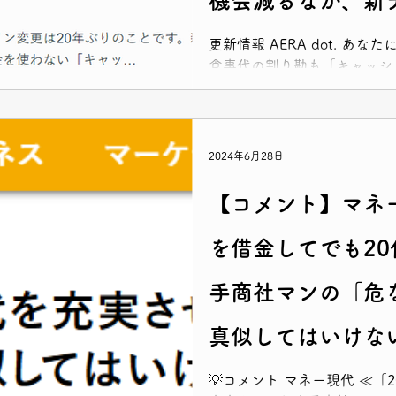
機会減るなか、新
≫がUPされました
更新情報 AERA dot. あ
食事代の割り勘も「キャッシ
るなか、新デザイン紙幣の発行
覧ください！
2024年6月28日
【コメント】マネー
を借金してでも2
手商社マンの「危
真似してはいけな
ました！
💡コメント マネー現代 ≪「