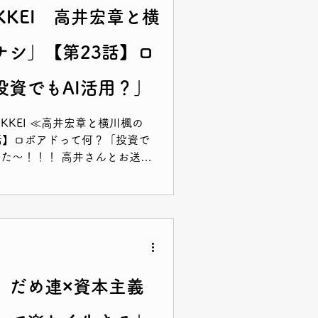
KKEI 高井宏章と横
ナシ」【第23話】ロ
投資でもAI活用？」
ジオNIKKEI ≪高井宏章と横川楓の
話】ロボアドって何？「投資で
した～！！！ 高井さんとお送り
ても楽しくお金のことを学べる番組
♪
 だめ連×資本主義