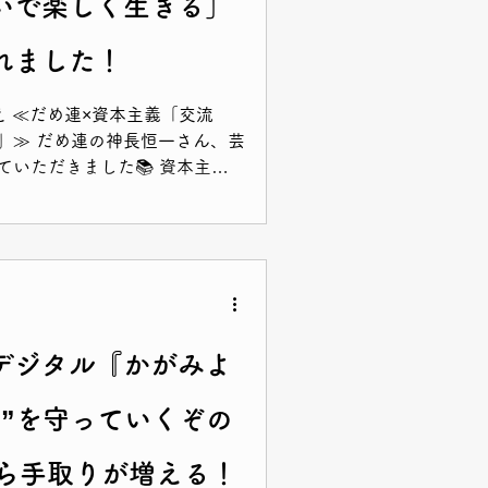
いで楽しく生きる」
れました！
え ≪だめ連×資本主義「交流
」≫ だめ連の神長恒一さん、芸
いただきました📚 資本主義
、一緒に考えていきましょう✨
デジタル『かがみよ
し”を守っていくぞの
から手取りが増える！