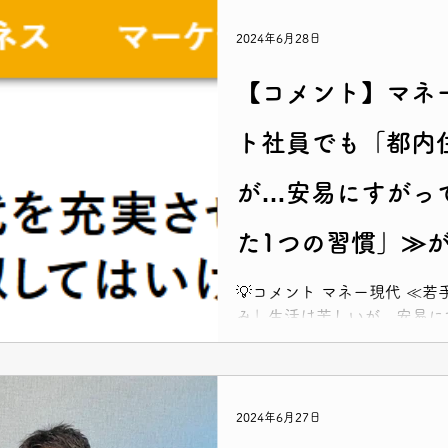
読の内容です💡
2024年6月28日
【コメント】マネ
ト社員でも「都内
が…安易にすがっ
た1つの習慣」≫
💡コメント マネー現代 ≪
み」生活は苦しいが…安易に
つの習慣」≫ お金を借りる際の考え方やアドバイスをお話し
させていただきました！ぜひ
2024年6月27日